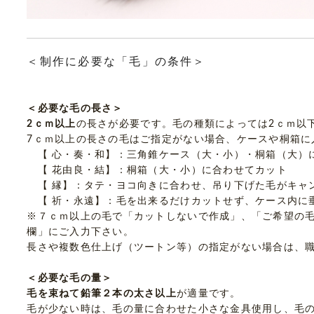
＜制作に必要な「毛」の条件＞
＜必要な毛の長さ＞
2ｃｍ以上
の長さが必要です。毛の種類によっては2ｃｍ以
7ｃｍ以上の長さの毛はご指定がない場合、ケースや桐箱に
【 心・奏・和】：三角錐ケース（大・小）・桐箱（大）
【 花由良・結】：桐箱（大・小）に合わせてカット
【 縁】：タテ・ヨコ向きに合わせ、吊り下げた毛がキャ
【 祈・永遠】：毛を出来るだけカットせず、ケース内に
※７ｃｍ以上の毛で「カットしないで作成」、「ご希望の
欄」にご入力下さい。
長さや複数色仕上げ（ツートン等）の指定がない場合は、
＜必要な毛の量＞
毛を束ねて鉛筆２本の太さ以上
が適量です。
毛が少ない時は、毛の量に合わせた小さな金具使用し、毛