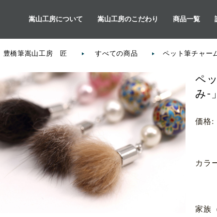
嵩山工房について
嵩山工房のこだわり
商品一覧
E 豊橋筆嵩山工房 匠
すべての商品
ペット筆チャーム-P
ペッ
み-
価格:
カラ
家族