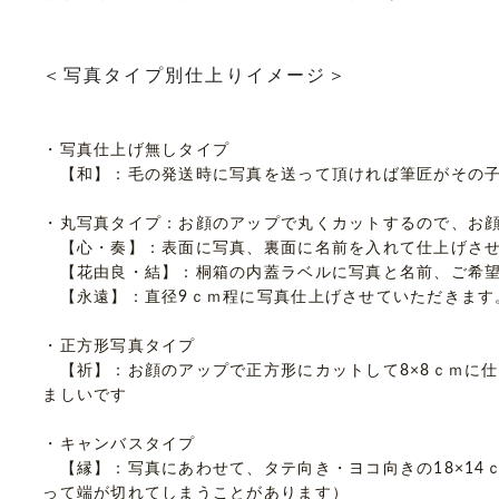
＜写真タイプ別仕上りイメージ＞
・写真仕上げ無しタイプ
【和】：毛の発送時に写真を送って頂ければ筆匠がその子
・丸写真タイプ：お顔のアップで丸くカットするので、お
【心・奏】：表面に写真、裏面に名前を入れて仕上げさせ
【花由良・結】：桐箱の内蓋ラベルに写真と名前、ご希望
【永遠】：直径9ｃｍ程に写真仕上げさせていただきます
・正方形写真タイプ
【祈】：お顔のアップで正方形にカットして8×8ｃｍに
ましいです
・キャンバスタイプ
【縁】：写真にあわせて、タテ向き・ヨコ向きの18×14
って端が切れてしまうことがあります）