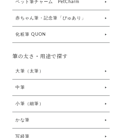
ペット筆チャーム PetCharm
赤ちゃん筆・記念筆「ぴゅあり」
化粧筆 QUON
筆の太さ・用途で探す
大筆（太筆）
中筆
小筆（細筆）
かな筆
写経筆