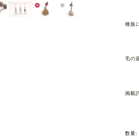
種族
毛の返
掲載許
数量: