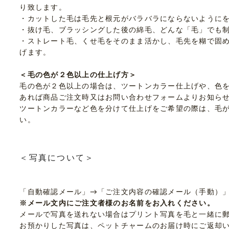
り致します。
・カットした毛は毛先と根元がバラバラにならないように
・抜け毛、ブラッシングした後の綿毛、どんな「毛」でも
・ストレート毛、くせ毛をそのまま活かし、毛先を糊で固
げます。
＜毛の色が２色以上の仕上げ方＞
毛の色が２色以上の場合は、ツートンカラー仕上げや、色
あれば商品ご注文時又はお問い合わせフォームよりお知ら
ツートンカラーなど色を分けて仕上げをご希望の際は、毛
い。
＜写真について＞
「自動確認メール」→「ご注文内容の確認メール（手動）
※メール文内にご注文者様のお名前をお入れください。
メールで写真を送れない場合はプリント写真を毛と一緒に
お預かりした写真は、ペットチャームのお届け時にご返却