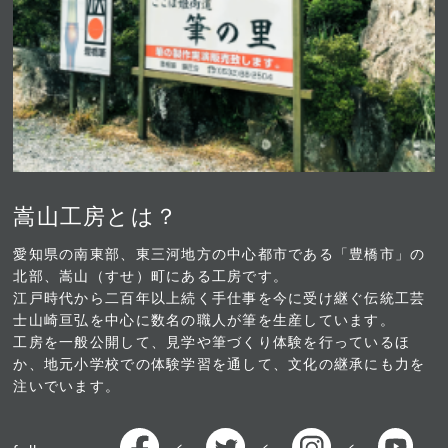
嵩山工房とは？
愛知県の南東部、東三河地方の中心都市である「豊橋市」の
北部、嵩⼭（すせ）町にある⼯房です。
江戸時代から二百年以上続く手仕事を今に受け継ぐ伝統工芸
士山崎亘弘を中⼼に数名の職⼈が筆を⽣産しています。
⼯房を⼀般公開して、⾒学や筆づくり体験を⾏っているほ
か、地元⼩学校での体験学習を通して、⽂化の継承にも⼒を
注いでいます。