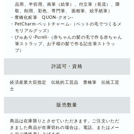
品用、半切用、画筆（絵筆）、付立筆（長流）、隈
取、削用、彩色、専門筆、 面相筆、絵手紙筆）
・豊橋化粧筆 QUON-クオン-
・PetCharm-ペットチャーム-（ペットの毛でつくるメ
モリアルグッズ）
・ぴゅあり-Pureli-（赤ちゃんの髪の毛で作る赤ちゃん
筆ストラップ、お子様の髪で作る記念筆ストラッ
プ）
許認可・資格
経済産業大臣指定 伝統的工芸品 豊橋筆 伝統工芸
士
販売数量
商品は在庫限りとさせていただきます。ご注文いただ
きました商品が在庫切れの場合は、電話、またはメー