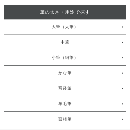
筆の太さ・用途で探す
大筆（太筆）
中筆
小筆（細筆）
かな筆
写経筆
羊毛筆
面相筆