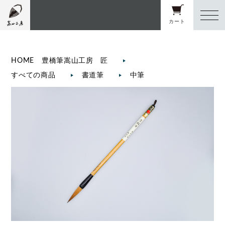
カート
HOME 豊橋筆嵩山工房 匠
すべての商品
書道筆
中筆