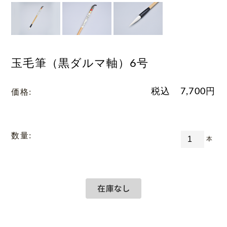
玉毛筆（黒ダルマ軸）6号
税込
7,700
円
価格:
数量:
本